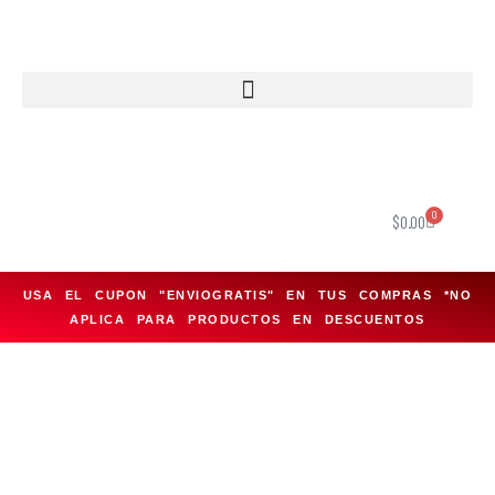
Saltar
al
contenido
0
$
0.00
USA EL CUPON "ENVIOGRATIS" EN TUS COMPRAS *NO
APLICA PARA PRODUCTOS EN DESCUENTOS
1974
Somos ciclistas, este hecho ha guiado todas nuestras decisiones desde 1974.