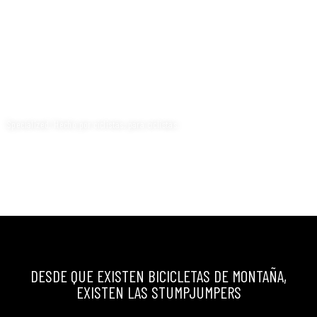
Cuando no había neumáticos de calidad, nos esforzamos para hacer el mejor.
Cuando la gente quería montar en cruceros sobre tierra, hicimos la primera
bicicleta de montaña de producción. Cuando los ciclistas de carretera querían ir
más rápido, duplicamos el carbono y construimos nuestro propio túnel de viento.
Y cuando vimos a los niños luchando por centrarse en la escuela, empezamos con
la Specialized Foundation para ayudarlos en el ciclismo.
Specialized. Hecho por ciclistas, para ciclistas.
DESDE QUE EXISTEN BICICLETAS DE MONTAÑA,
EXISTEN LAS STUMPJUMPERS