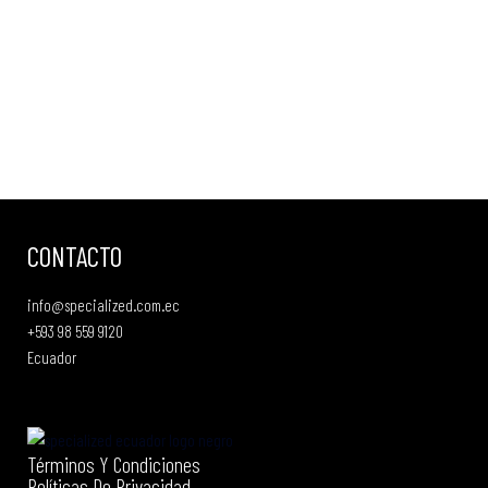
algunos de nuestros empleados nos sentamos en
aquella mesa de IMBA. Sin defensores de los
senderos, no habría senderos que proteger. Tan
simple como eso.
CONTACTO
info@specialized.com.ec
+593 98 559 9120
Ecuador
Términos Y Condiciones
Políticas De Privacidad