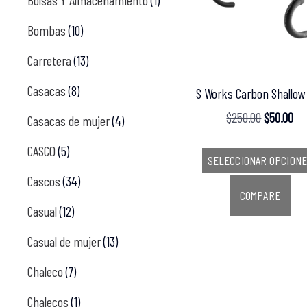
Bolsas Y Almacenamiento
(1)
Bombas
(10)
Carretera
(13)
Casacas
(8)
S Works Carbon Shallow
$
250.00
$
50.00
Casacas de mujer
(4)
CASCO
(5)
SELECCIONAR OPCION
Cascos
(34)
COMPARE
Casual
(12)
Casual de mujer
(13)
Chaleco
(7)
Chalecos
(1)