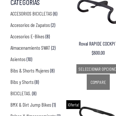
CATEGORÍAS
ACCESORIOS BICICLETAS
(6)
Accesorios de Zapatos
(2)
Accesorios E-Bikes
(8)
Roval RAPIDE COCKPI
Almacenamiento SWAT
(2)
$
600.00
Asientos
(10)
SELECCIONAR OPCION
Bibs & Shorts Mujeres
(8)
Bibs y Shorts
(8)
COMPARE
BICICLETAS.
(8)
BMX & Dirt Jump Bikes
(1)
¡Oferta!