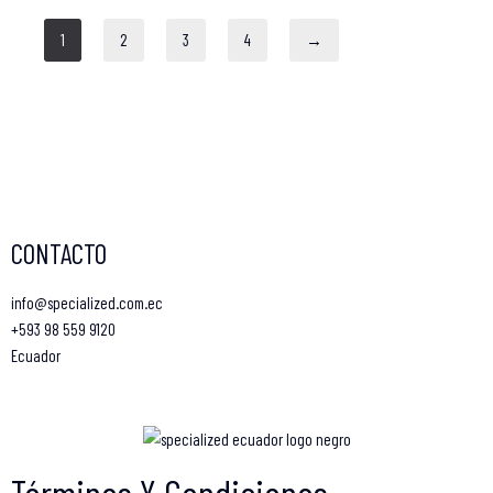
1
2
3
4
→
CONTACTO
info@specialized.com.ec
+593 98 559 9120
Ecuador